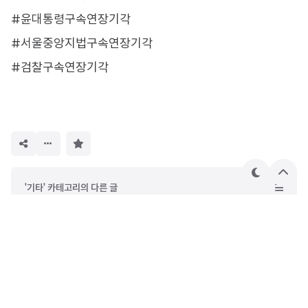
#윤대통령구속연장기각
#서울중앙지법구속연장기각
#검찰구속연장기각
구
독
하
기
테
상
'기타' 카테고리의 다른 글
마
단
으
윤석열 대통령 재판 지귀연 판사 프로필 및 주요 판결 정리, 윤대통령 구속기소 형사재판
로
설연휴 넷째날 전국 눈·비 예보...수도권·강원 최대 20cm 적설량 예상
윤석열 대통령 황반병성 지병 심각하면 실명..뉴시스 단독보도 증발
윤 대통령 구속연장 불허 기각 서울중앙지법 불허 사유 분석