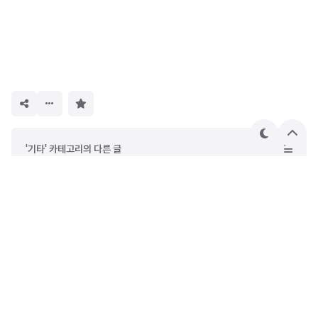
구
독
하
기
테
상
'기타' 카테고리의 다른 글
마
단
으
설연휴 넷째날 전국 눈·비 예보...수도권·강원 최대 20cm 적설량 예상
로
서울중앙지법 윤석열 대통령 구속기간 연장 불허 사유 해석..검찰 기소 여부 결정
윤 대통령 구속연장 불허 기각 서울중앙지법 불허 사유 분석
공수처의 불법 체포와 무능한 수사, 결국 빈손으로 검찰 이첩
철인29호