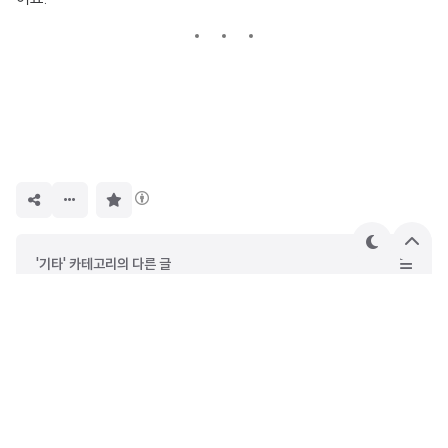
구
독
하
기
테
상
'기타' 카테고리의 다른 글
마
단
으
반도체 Etch 챔버 압력 vs APC 밸브 포지션: 수식‧모델링 요약
로
블로그스팟(Blogger)에 가비아(Gabia)에서 구매한 도메인의 하위 도메인(서브도메인) 연결
전국민25만원 소비쿠폰 지급확정! 신청부터 활용까지 한번에
전국민민생지원금 소비쿠폰 25만원, 계층별 지급액과 신청방법 총정리